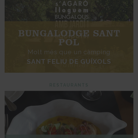
BUNGALODGE SANT
POL
Molt més que un càmping
SANT FELIU DE GUÍXOLS
RESTAURANTS