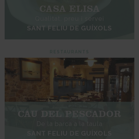
CASA ELISA
Qualitat, preu i servei
SANT FELIU DE GUÍXOLS
RESTAURANTS
CAU DEL PESCADOR
De la barca a la taula
SANT FELIU DE GUÍXOLS