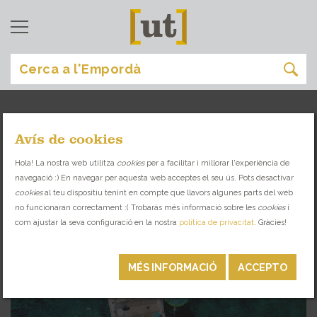
Avís de cookies
sant feliu de guíxols
[
]
Hola! La nostra web utilitza
cookies
per a facilitar i millorar l'experiència de
navegació :) En navegar per aquesta web acceptes el seu ús. Pots desactivar
TROBA EL LLOC IDEAL PER A CADA OCASIÓ
cookies
al teu dispositiu tenint en compte que llavors algunes parts del web
no funcionaran correctament :( Trobaràs més informació sobre les
cookies
i
com ajustar la seva configuració en la nostra
política de privacitat
. Gràcies!
OCI ACTIU
MÉS INFORMACIÓ
ACCEPTO