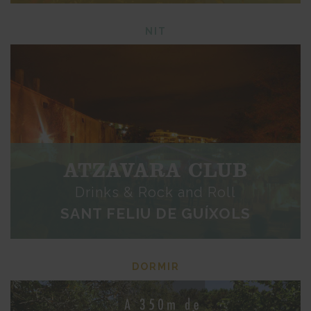
NIT
ATZAVARA CLUB
Drinks & Rock and Roll
SANT FELIU DE GUÍXOLS
DORMIR