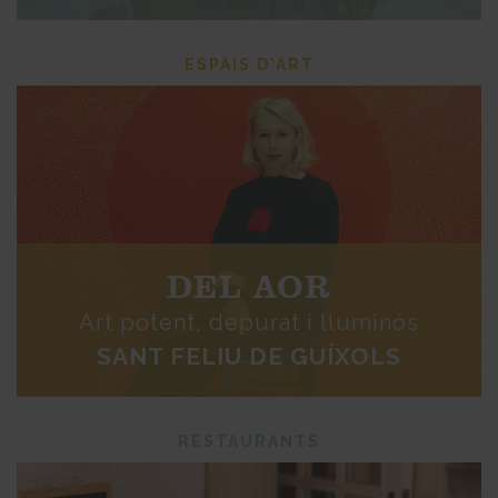
ESPAIS D'ART
DEL AOR
Art potent, depurat i lluminós
SANT FELIU DE GUÍXOLS
RESTAURANTS