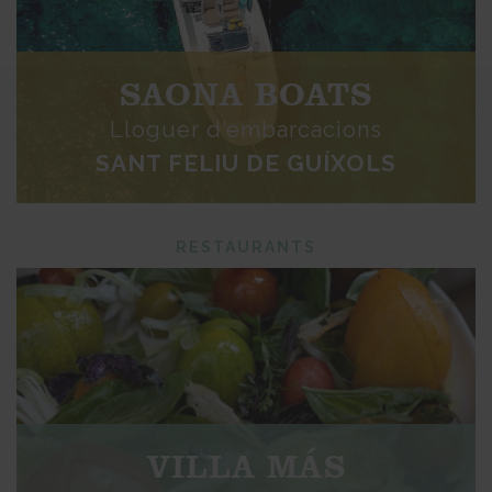
SAONA BOATS
Lloguer d'embarcacions
SANT FELIU DE GUÍXOLS
RESTAURANTS
VILLA MÁS