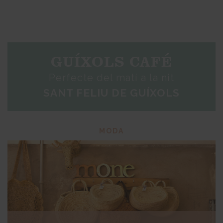
GUÍXOLS CAFÉ
Perfecte del matí a la nit
SANT FELIU DE GUÍXOLS
MODA