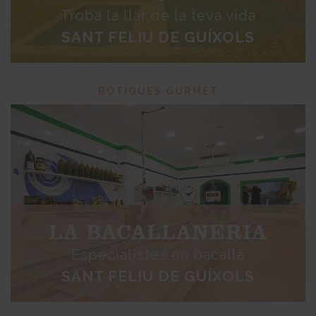
Troba la llar de la teva vida
SANT FELIU DE GUÍXOLS
BOTIGUES GURMET
LA BACALLANERIA
Especialistes en bacallà
SANT FELIU DE GUÍXOLS