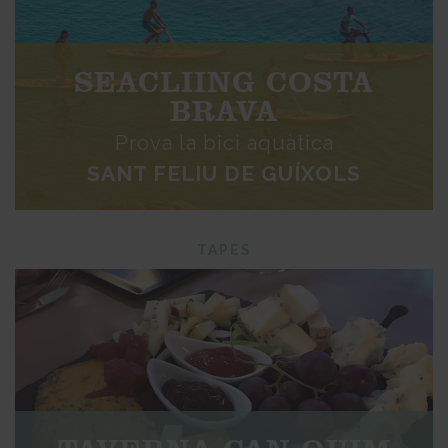
SEACLIING COSTA
BRAVA
Prova la bici aquàtica
SANT FELIU DE GUÍXOLS
TAPES