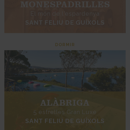
MONESPADRILLES
El món de l'espardenya
SANT FELIU DE GUÍXOLS
DORMIR
ALÀBRIGA
5 estrelles Gran Luxe
SANT FELIU DE GUÍXOLS