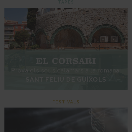
TAPES
EL CORSARI
Prova els seus calamars a la romana!
SANT FELIU DE GUÍXOLS
FESTIVALS