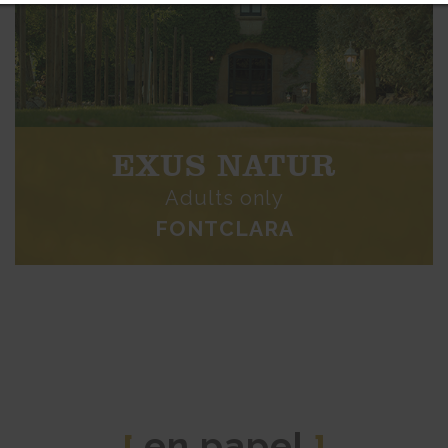
EXUS NATUR
Adults only
FONTCLARA
en papel