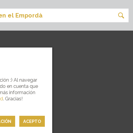
ASIÓN
ción :) Al navegar
ndo en cuenta que
 más información
ad
. Gracias!
ACIÓN
ACEPTO