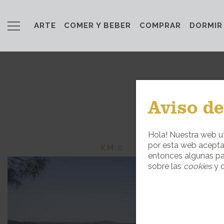
ARTE
COMER Y BEBER
COMPRAR
DORMIR
Aviso de
ENCU
Hola! Nuestra web ut
por esta web acepta
KM 0
entonces algunas pa
sobre las
cookies
y c