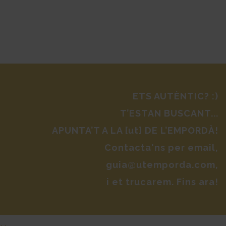
ETS AUTÈNTIC? :)
T’ESTAN BUSCANT...
APUNTA’T A LA [ut] DE L’EMPORDÀ!
Contacta'ns per email,
guia@utemporda.com,
i et trucarem. Fins ara!