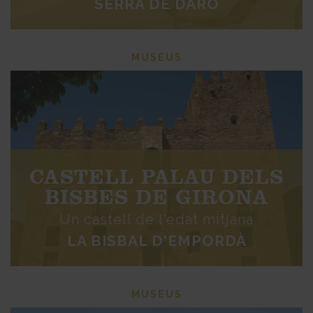
SERRA DE DARÓ
MUSEUS
CASTELL PALAU DELS
BISBES DE GIRONA
Un castell de l'edat mitjana
LA BISBAL D'EMPORDÀ
MUSEUS