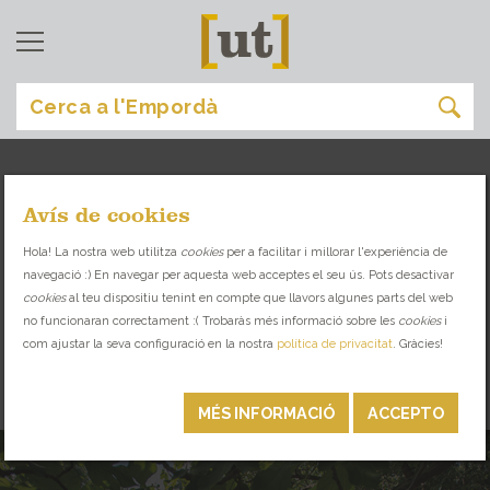
Avís de cookies
art i cultura
[
]
Hola! La nostra web utilitza
cookies
per a facilitar i millorar l'experiència de
navegació :) En navegar per aquesta web acceptes el seu ús. Pots desactivar
MUSEUS, GALERIES I ESPAIS D’ART.
cookies
al teu dispositiu tenint en compte que llavors algunes parts del web
ENDINSA’T EN L’ESCENA ARTÍSTICA DE
no funcionaran correctament :( Trobaràs més informació sobre les
cookies
i
L’EMPORDÀ!
com ajustar la seva configuració en la nostra
política de privacitat
. Gràcies!
MUSEUS
MÉS INFORMACIÓ
ACCEPTO