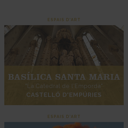
ESPAIS D'ART
BASÍLICA SANTA MARIA
"La Catedral de l’Empordà"
CASTELLÓ D'EMPÚRIES
ESPAIS D'ART