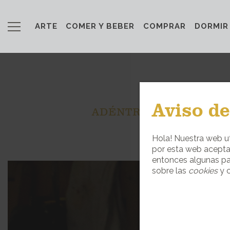
ARTE
COMER Y BEBER
COMPRAR
DORMIR
Aviso de
ADÉNTRATE EN EL ART
Hola! Nuestra web ut
por esta web acepta
entonces algunas pa
sobre las
cookies
y c