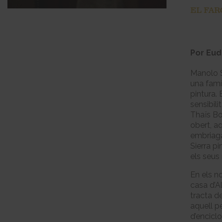
EL FAR
Por Eu
Manolo S
una famí
pintura. 
sensibili
Thaïs Bo
obert, a
embriagad
Sierra pi
els seus 
En els n
casa d’A
tracta d
aquell p
d’enciclo