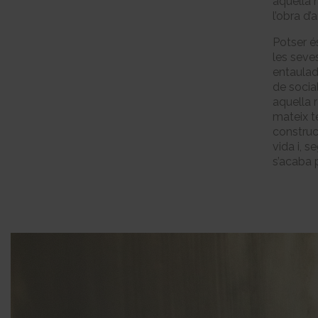
aquella 
l’obra d’a
Potser é
les seves
entaulad
de socia
aquella r
mateix t
construc
vida i, 
s’acaba 