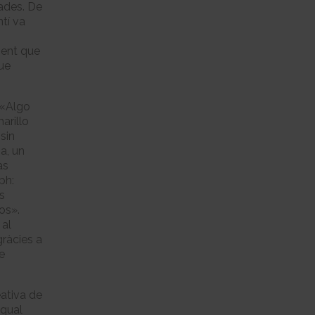
tades. De
tí va
ement que
que
 «Algo
arillo
sin
a, un
as
ph:
s
os».
 al
gràcies a
de
eativa de
 qual