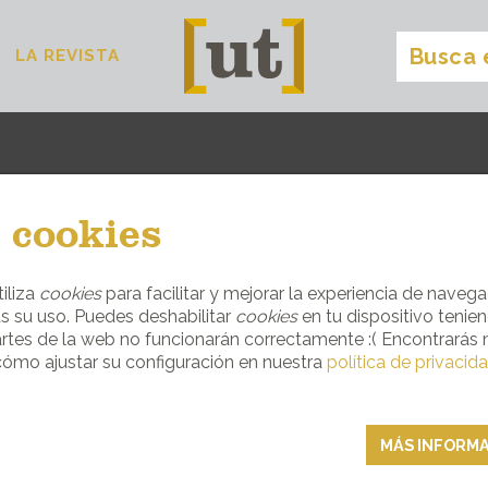
LA REVISTA
la revista
[
]
 cookies
E Y LA CULTURA DEL EMPORDÀ A TRAV
iliza
cookies
para facilitar y mejorar la experiencia de navega
s su uso. Puedes deshabilitar
cookies
en tu dispositivo tenie
ENTREVISTAS
rtes de la web no funcionarán correctamente :( Encontrarás
ómo ajustar su configuración en nuestra
política de privacid
MÁS INFORM