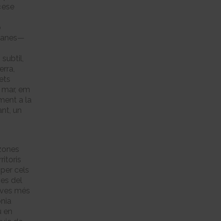
«ese
o
itanes—
subtil,
erra,
ets
l mar, em
 ment a la
ant, un
 zones
itoris
per cels
ies del
tives més
onia
u en