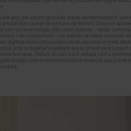
rara forma d’equilibri que només és possible dins l’espai autàr
rt.
s per això, per aquest gust pels espais de representació que 
 pròpies lleis, que en les pintures de Manolo Sierra sol aparèi
a: com els personatges d’El convit platònic —entès com un
lització i de coneixement—, els treballs de Sierra existeixen 
ara dignitat aristocràtica pròpia de les espècies en perill d’extin
emps, amb la fragilitat inquietant que acompanya el conjunt 
cions humanes. Pintura, al cap i a la fi, entesa com a conteni
seguint Borges, com la imminència d’una revelació que potser 
produint.