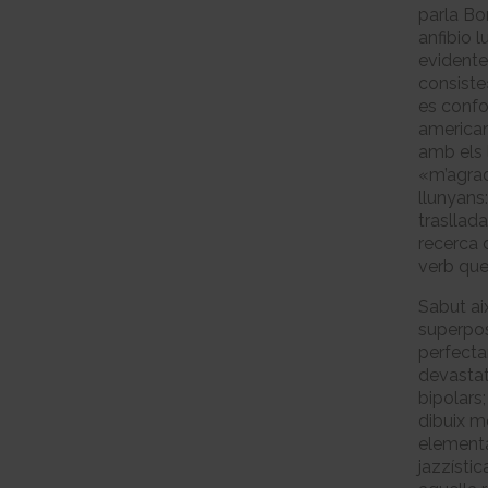
parla Bo
anfibio 
evidente
consiste
es confo
american
amb els 
«m’agrad
llunyans
trasllada
recerca 
verb que,
Sabut aix
superpos
perfecta
devastat
bipolars
dibuix m
elemental
jazzístic