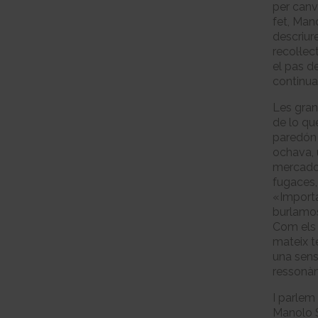
per canv
fet, Man
descriur
recol·lec
el pas d
continua
Les gran
de lo qu
paredón 
ochava, u
mercado
fugaces,
«Importa
burlamos
Com els 
mateix te
una sensi
ressonàn
I parlem
Manolo Si