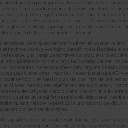
iar les etiquetes i per improvisar les taxonomies més insospi
olo Sierra ben bé podria ser un dels herois que el mestre argen
e al seu genial «El congreso del mundo», homes entestats a
tar la totalitat de les coses visibles i invisibles, tot el coneix
els segles ens ha llegat i, per què no, tot el desconeixement 
 doblegant la història sencera de la humanitat.
s empreses, però, quasi sempre finalitzen en un gran incendi:
e entrevimos perdura —el rojizo paredón de la Recoleta, el am
de la cárcel, una pareja de hombres bailando en una esquina 
n atrio ajedrezado con una verja, las barreras del tren, mi cas
, la insondable y húmeda noche— pero ninguna de esas cos
 que acaso fueron otras, importa», va escriure el pare d’El Ale
 haber sentido que nuestro plan, del cual más de una vez no
, existía realmente y secretamente y era el universo y nosotr
quaderns de viatge de Manolo Sierra, que són un autoretrat i,
mps, un atles universal fet de retalls de vida que ell destil·la 
bilitat quasi innata per la plàstica i a una habilitat pel dibuix 
cies remotament renaixentistes.
 dels quaderns perquè, en darrera instància, tota l’aventura cr
erra podria formar part d’un únic llibre (el «plan unitario» del