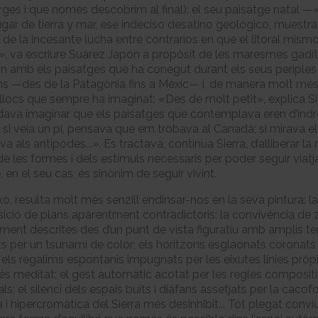
rges i que només descobrim al final): el seu paisatge natal —
lugar de tierra y mar, ese indeciso desatino geológico, muestra
 de la incesante lucha entre contrarios en que el litoral mism
», va escriure Suárez Japón a propòsit de les maresmes gad
n amb els paisatges que ha conegut durant els seus periples
s —des de la Patagònia fins a Mèxic— i, de manera molt més 
llocs que sempre ha imaginat: «Des de molt petit», explica Si
ava imaginar que els paisatges que contemplava eren d’indr
: si veia un pi, pensava que em trobava al Canadà; si mirava e
va als antípodes...». Es tractava, continua Sierra, d’alliberar la
de les formes i dels estímuls necessaris per poder seguir viatj
 en el seu cas, és sinònim de seguir vivint.
ò, resulta molt més senzill endinsar-nos en la seva pintura: la
ició de plans aparentment contradictoris; la convivència de
ment descrites des d’un punt de vista figuratiu amb amplis terr
s per un tsunami de color; els horitzons esglaonats coronats 
; els regalims espontanis impugnats per les eixutes línies pròp
és meditat; el gest automàtic acotat per les regles composi
s; el silenci dels espais buits i diàfans assetjats per la cacof
a i hipercromàtica del Sierra més desinhibit... Tot plegat convi