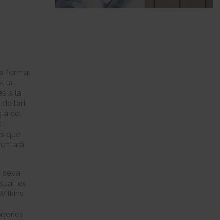
ha format
, la
es a la
de l’art
g a cel
 i
és que
sentarà
a seva
sual: es
ilkins,
egories,