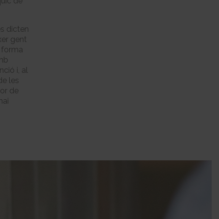
quic de
es dicten
xer gent
a forma
amb
ció i, al
de les
dor de
mai