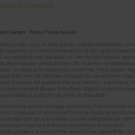
ONER DE L'EMPORDÀ
dald Camps
Fotos Paula da Lua
ierra (Cadis, 1973) fa anys que viu i treballa a l’Empordà, on 
lia catalana i on continua dedicant-se al seu «gran problema»
El seu estudi té dues dècades i és, des de l’estiu passat i gràci
tat del productor i creatiu britànic Nic Alderton i la historiadora 
tinas, un espai amb vida pròpia: Secret Mill. Mig a cobert i mi
quest antic molí de Sant Pere Pescador és senzillament màgic
or: la pintura del gadità es fon amb l’entorn, i a la inversa. I 
nta, però sobretot dibuixa. Entre finals d’agost i setembre, pre
nous treballs. La cita, no cal dir-ho, és ineludible.
ombrosos quaderns de viatge que Manolo Sierra tresoreja a l
lbons, hi batega tot un món en forma de diccionari emotiu i vi
e compilacions tan impossibles com les realitzades per John W
ersonatge imaginat per Borges que dilatava el concepte
pèdia gràcies a la seva infinita capacitat per subvertir les cat