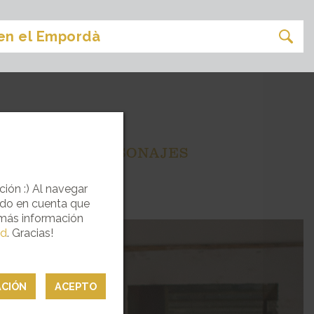
ÉS DE SUS PERSONAJES
ción :) Al navegar
ndo en cuenta que
 más información
ad
. Gracias!
ACIÓN
ACEPTO