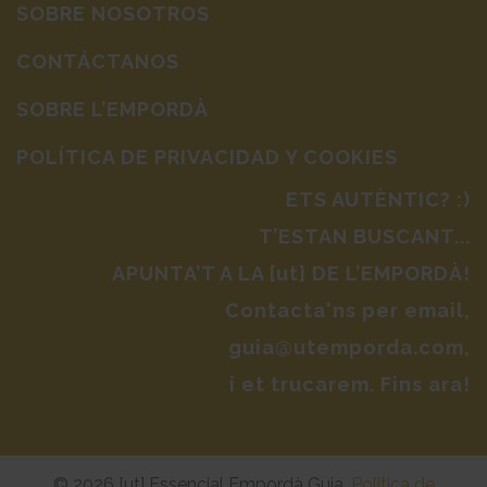
SOBRE NOSOTROS
CONTÁCTANOS
SOBRE L’EMPORDÀ
POLÍTICA DE PRIVACIDAD Y COOKIES
ETS AUTÈNTIC? :)
T’ESTAN BUSCANT...
APUNTA’T A LA [ut] DE L’EMPORDÀ!
Contacta'ns per email,
guia@utemporda.com,
i et trucarem. Fins ara!
© 2026 [ut] Essencial Empordà Guia.
Politica de