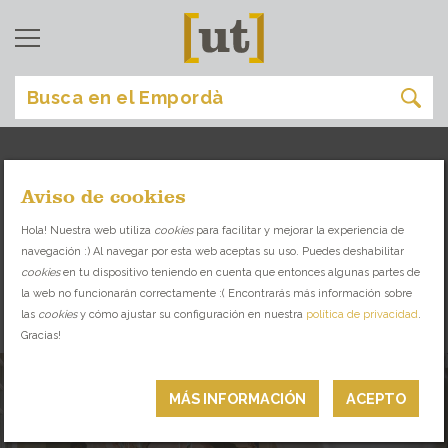
Aviso de cookies
dormir
[
]
Hola! Nuestra web utiliza
cookies
para facilitar y mejorar la experiencia de
navegación :) Al navegar por esta web aceptas su uso. Puedes deshabilitar
ACOGEDORES HOTELES Y CASAS RURALES
cookies
en tu dispositivo teniendo en cuenta que entonces algunas partes de
la web no funcionarán correctamente :( Encontrarás más información sobre
las
cookies
y cómo ajustar su configuración en nuestra
política de privacidad
.
DORMIR
Gracias!
MÁS INFORMACIÓN
ACEPTO