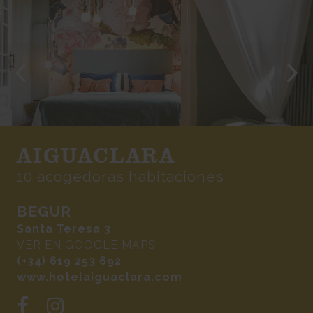
AIGUACLARA
10 acogedoras habitaciones
BEGUR
Santa Teresa 3
VER EN GOOGLE MAPS
(+34) 619 253 692
www.hotelaiguaclara.com