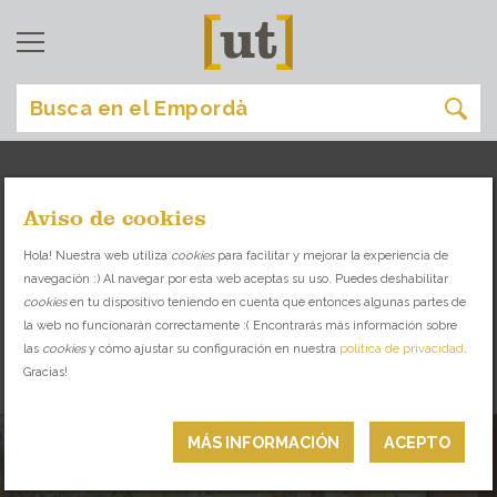
Aviso de cookies
comer
[
]
Hola! Nuestra web utiliza
cookies
para facilitar y mejorar la experiencia de
navegación :) Al navegar por esta web aceptas su uso. Puedes deshabilitar
DESCUBRE LA VARIEDAD GASTRONÓMICA
cookies
en tu dispositivo teniendo en cuenta que entonces algunas partes de
QUE TE OFRECE EL EMPORDÀ
la web no funcionarán correctamente :( Encontrarás más información sobre
las
cookies
y cómo ajustar su configuración en nuestra
política de privacidad
.
Gracias!
RESTAURANTES
MÁS INFORMACIÓN
ACEPTO