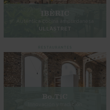
IBÈRIC
Auténtica cocina ampurdanesa
ULLASTRET
RESTAURANTES
Bo.TiC
Innovación y tradición