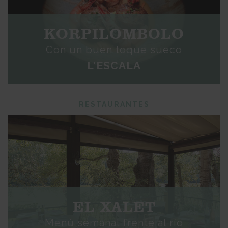
KORPILOMBOLO
Con un buen toque sueco
L'ESCALA
RESTAURANTES
EL XALET
Menú semanal frente al río