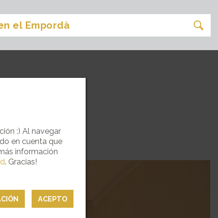
ES
ción :) Al navegar
ndo en cuenta que
 más información
ad
. Gracias!
ACIÓN
ACEPTO