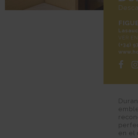
Desca
FIGU
Lasauc
VER E
(+34) 9
www.h
Duran
emble
recono
perfe
en el 