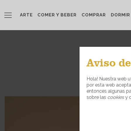
ARTE
COMER Y BEBER
COMPRAR
DORMIR
Aviso de
A
Hola! Nuestra web ut
por esta web acepta
entonces algunas pa
sobre las
cookies
y c