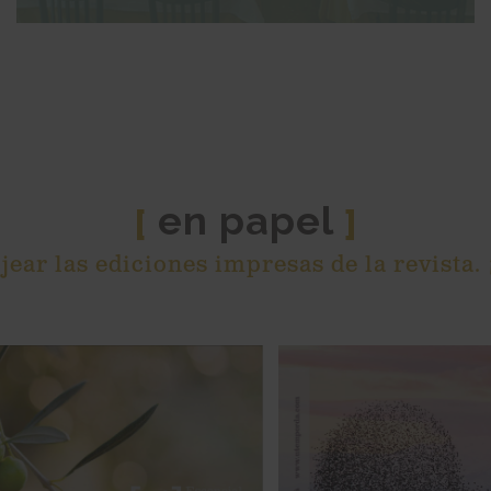
en papel
[
]
ear las ediciones impresas de la revista.