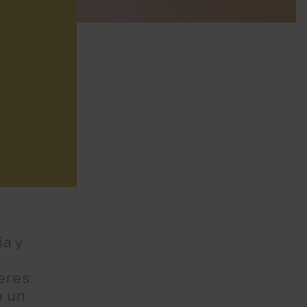
ia y
eres:
a un