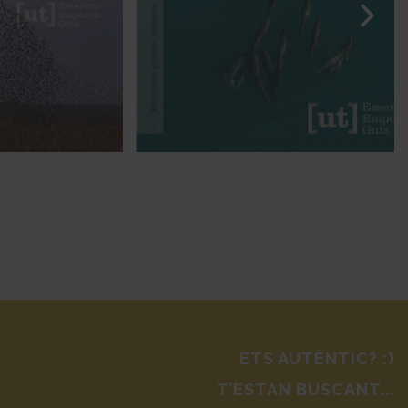
ETS AUTÈNTIC? :)
T’ESTAN BUSCANT...