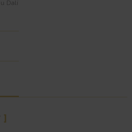
u Dalí
r
]