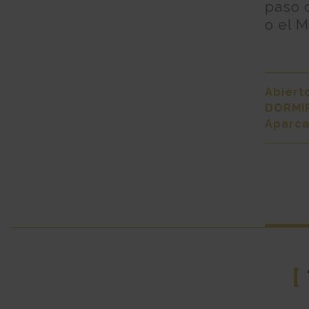
paso 
o el 
Abiert
DORMIR
Aparc
[