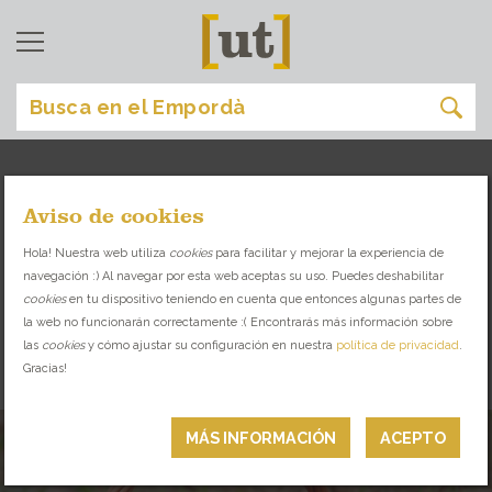
Aviso de cookies
comprar
[
]
Hola! Nuestra web utiliza
cookies
para facilitar y mejorar la experiencia de
navegación :) Al navegar por esta web aceptas su uso. Puedes deshabilitar
TIENDAS Y ESPACIOS SINGULARES CON
cookies
en tu dispositivo teniendo en cuenta que entonces algunas partes de
PRODUCTO LOCAL Y SELECCIONADO
la web no funcionarán correctamente :( Encontrarás más información sobre
las
cookies
y cómo ajustar su configuración en nuestra
política de privacidad
.
Gracias!
KM 0
MÁS INFORMACIÓN
ACEPTO