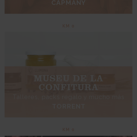
CAPMANY
KM 0
MUSEU DE LA
CONFITURA
Talleres, packs regalo y mucho más
TORRENT
KM 0