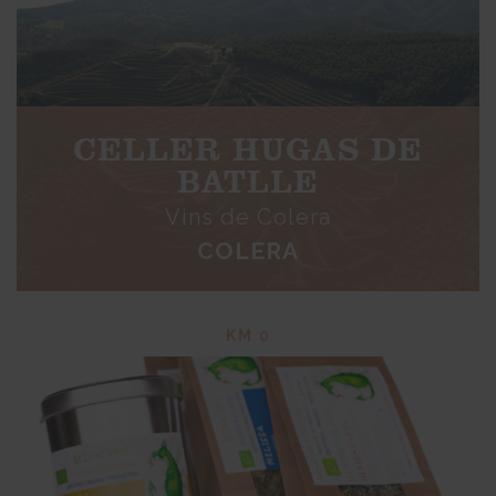
CELLER HUGAS DE
BATLLE
Vins de Colera
COLERA
KM 0