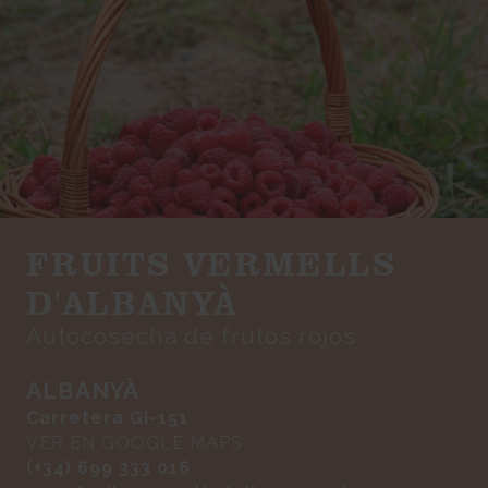
FRUITS VERMELLS
D'ALBANYÀ
Autocosecha de frutos rojos
ALBANYÀ
Carretera GI-151
VER EN GOOGLE MAPS
(+34) 699 333 016