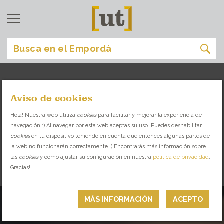
Aviso de cookies
comer
[
]
Hola! Nuestra web utiliza
cookies
para facilitar y mejorar la experiencia de
navegación :) Al navegar por esta web aceptas su uso. Puedes deshabilitar
DESCUBRE LA VARIEDAD GASTRONÓMICA
cookies
en tu dispositivo teniendo en cuenta que entonces algunas partes de
QUE TE OFRECE EL EMPORDÀ
la web no funcionarán correctamente :( Encontrarás más información sobre
las
cookies
y cómo ajustar su configuración en nuestra
política de privacidad
.
Gracias!
RESTAURANTES
MÁS INFORMACIÓN
ACEPTO