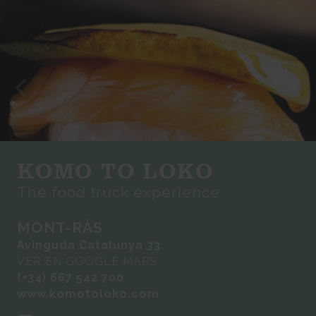
KOMO TO LOKO
The food truck experience
MONT-RÀS
Avinguda Catalunya 33
VER EN GOOGLE MAPS
(+34) 667 542 700
www.komotoloko.com