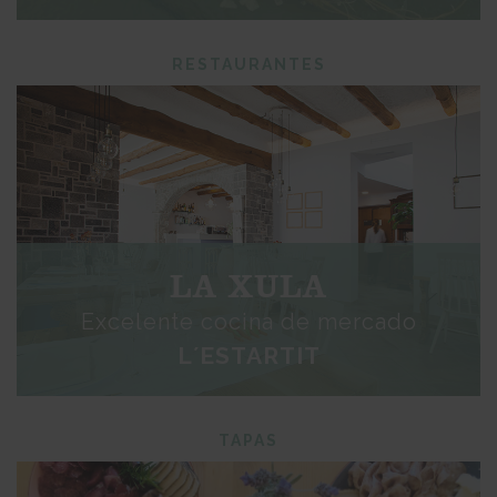
RESTAURANTES
LA XULA
Excelente cocina de mercado
L´ESTARTIT
TAPAS