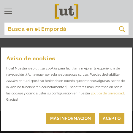
Aviso de cookies
comer
[
]
Hola! Nuestra web utiliza
cookies
para facilitar y mejorar la experiencia de
navegación :) Al navegar por esta web aceptas su uso. Puedes deshabilitar
DESCUBRE LA VARIEDAD GASTRONÓMICA
cookies
en tu dispositivo teniendo en cuenta que entonces algunas partes de
QUE TE OFRECE EL EMPORDÀ
la web no funcionarán correctamente :( Encontrarás más información sobre
las
cookies
y cómo ajustar su configuración en nuestra
política de privacidad
.
Gracias!
RESTAURANTES
MÁS INFORMACIÓN
ACEPTO