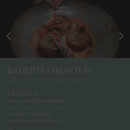
KORPILOMBOLO
Con un buen toque sueco
L'ESCALA
Plaça de l'Ajuntament
VER EN GOOGLE MAPS
(+34) 972 773 295
www.korpilombolo.cat