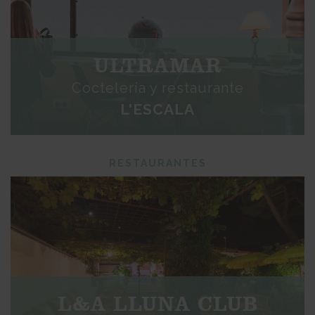
ULTRAMAR
Coctelería y restaurante
L'ESCALA
RESTAURANTES
L&A LLUNA CLUB