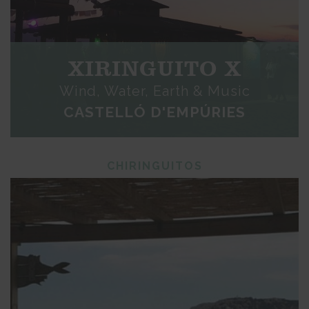
XIRINGUITO X
Wind, Water, Earth & Music
CASTELLÓ D'EMPÚRIES
CHIRINGUITOS