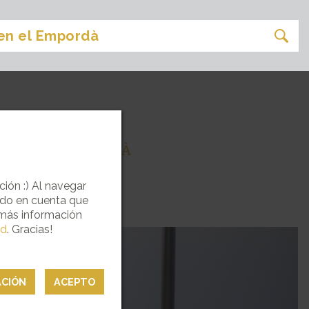
ECE EL EMPORDÀ
ción :) Al navegar
ndo en cuenta que
 más información
ad
. Gracias!
ACIÓN
ACEPTO