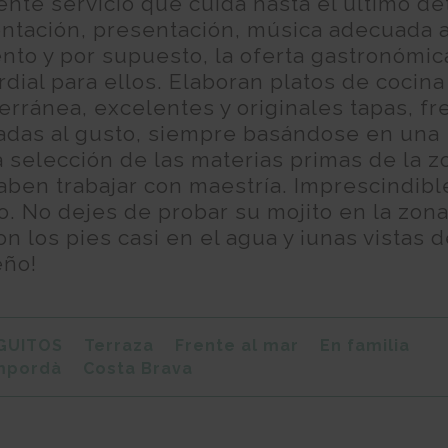
nte servicio que cuida hasta el último det
ntación, presentación, música adecuada a
to y por supuesto, la oferta gastronómic
dial para ellos. Elaboran platos de cocina
erránea, excelentes y originales tapas, fr
adas al gusto, siempre basándose en una
 selección de las materias primas de la z
aben trabajar con maestría. Imprescindibl
. No dejes de probar su mojito en la zona 
on los pies casi en el agua y ¡unas vistas 
ño!
GUITOS
Terraza
Frente al mar
En familia
mpordà
Costa Brava