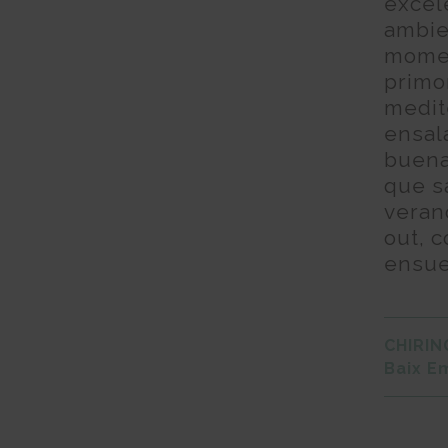
excele
ambie
momen
primor
medit
ensal
buena
que s
verano
out, c
ensue
CHIRIN
Baix E