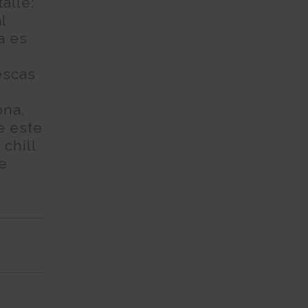
alle:
l
a es
escas
ona,
e este
chill
de