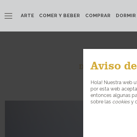
ARTE
COMER Y BEBER
COMPRAR
DORMIR
Aviso de
DESCUBRE LA V
Hola! Nuestra web ut
por esta web acepta
entonces algunas pa
sobre las
cookies
y c