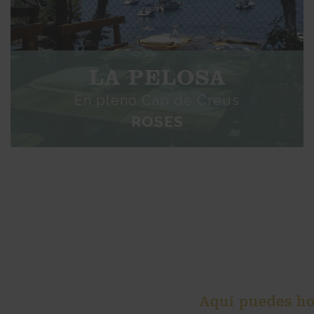
LA PELOSA
En pleno Cap de Creus
ROSES
Aquí puedes hoj