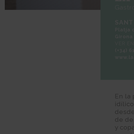
Gastr
SANT
Platja 
Girona
VER E
(+34) 6
www.la
En la
idílic
desde
de de
y cop