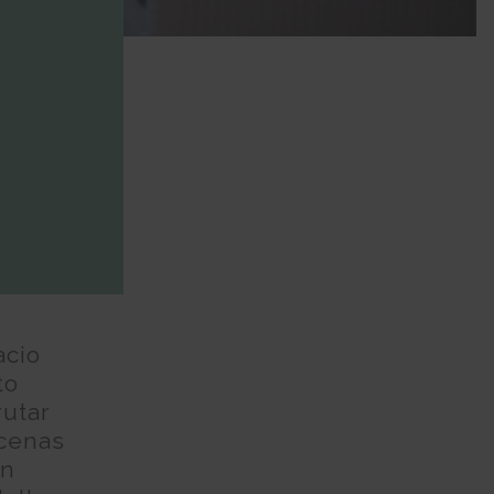
acio
to
rutar
 cenas
un