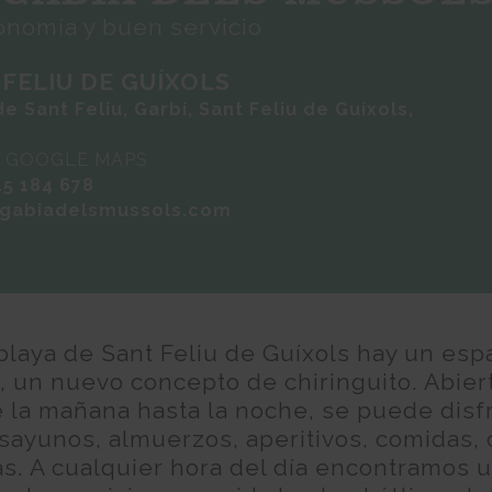
onomía y buen servicio
 FELIU DE GUÍXOLS
de Sant Feliu, Garbí, Sant Feliu de Guíxols,
N GOOGLE MAPS
15 184 678
gabiadelsmussols.com
 playa de Sant Feliu de Guíxols hay un esp
o, un nuevo concepto de chiringuito. Abier
 la mañana hasta la noche, se puede disf
sayunos, almuerzos, aperitivos, comidas,
as. A cualquier hora del día encontramos 