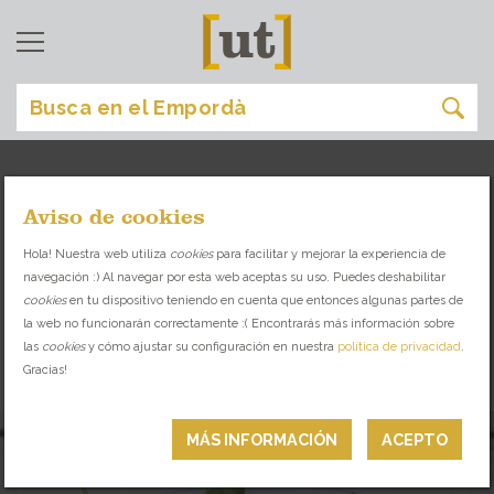
Aviso de cookies
comer
[
]
Hola! Nuestra web utiliza
cookies
para facilitar y mejorar la experiencia de
navegación :) Al navegar por esta web aceptas su uso. Puedes deshabilitar
DESCUBRE LA VARIEDAD GASTRONÓMICA
cookies
en tu dispositivo teniendo en cuenta que entonces algunas partes de
QUE TE OFRECE EL EMPORDÀ
la web no funcionarán correctamente :( Encontrarás más información sobre
las
cookies
y cómo ajustar su configuración en nuestra
política de privacidad
.
Gracias!
RESTAURANTES
MÁS INFORMACIÓN
ACEPTO