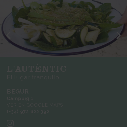
L'AUTÈNTIC
El lugar tranquilo
BEGUR
Campuig 1
VER EN GOOGLE MAPS
(+34) 972 622 392