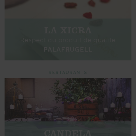
LA XICRA
Respect du produit de qualité
PALAFRUGELL
RESTAURANTS
CANDELA