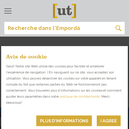
Avis de cookie
manger
[
]
Salut! Notre site Web utilise des
cookies
pour faciliter et améliorer
l'expérience de navigation :) En naviguant sur ce site, vous acceptez son
DÉCOUVREZ LA VARIÉTÉ GASTRONOMIQUE
utilisation. Vous pouvez désactiver les
cookies
sur votre appareil en tenant
QU'EMPENDÀ VOUS PROPOSE
compte du fait que certaines parties du Web ne fonctionneront pas
correctement. Vous trouverez plus d'informations sur les
cookies
et comment
ajuster leurs paramètres dans notre
politique de confidentialité
. Merci
RESTAURANTS
beaucoup!
PLUS D'INFORMATIONS
I AGREE