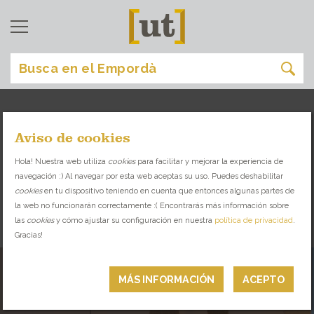
Aviso de cookies
dormir
[
]
Hola! Nuestra web utiliza
cookies
para facilitar y mejorar la experiencia de
navegación :) Al navegar por esta web aceptas su uso. Puedes deshabilitar
ACOGEDORES HOTELES Y CASAS RURALES
cookies
en tu dispositivo teniendo en cuenta que entonces algunas partes de
la web no funcionarán correctamente :( Encontrarás más información sobre
las
cookies
y cómo ajustar su configuración en nuestra
política de privacidad
.
DORMIR
Gracias!
MÁS INFORMACIÓN
ACEPTO