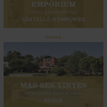
EMPÒRIUM
Hotel gastronómico
CASTELLÓ D'EMPÚRIES
DORMIR
MAS SES VINYES
Un espacio para el relax
BEGUR