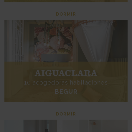
DORMIR
AIGUACLARA
10 acogedoras habitaciones
BEGUR
DORMIR