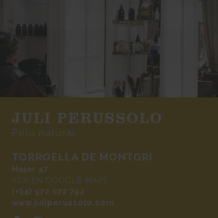
JULI PERUSSOLO
Pelu natural
TORROELLA DE MONTGRÍ
Major 47
VER EN GOOGLE MAPS
(+34) 972 072 792
www.juliperussolo.com