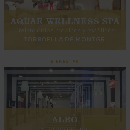
AQUAE WELLNESS SPA
Tratamientos médicos y estéticos
TORROELLA DE MONTGRÍ
BIENESTAR
ALBÒ
Estilismo de autor