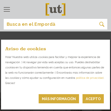
Aviso de cookies
servicios
[
]
Hola! Nuestra web utiliza
cookies
para facilitar y mejorar la experiencia de
navegación :) Al navegar por esta web aceptas su uso. Puedes deshabilitar
PONTE EN BUENAS MANOS: PROFESIONALES
cookies
en tu dispositivo teniendo en cuenta que entonces algunas partes de
DE CONFIANZA A TU SERVICIO!
la web no funcionarán correctamente :( Encontrarás más información sobre
las
cookies
y cómo ajustar su configuración en nuestra
política de privacidad
.
Gracias!
BIENESTAR
MÁS INFORMACIÓN
ACEPTO