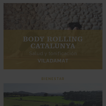
BODY ROLLING
CATALUNYA
Salud y tonificación
VILADAMAT
BIENESTAR