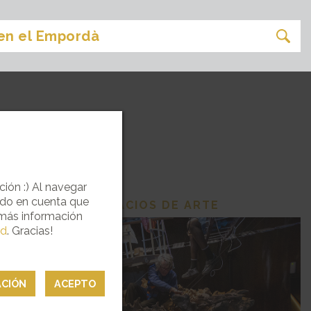
ASIÓN
ción :) Al navegar
ndo en cuenta que
ESPACIOS DE ARTE
 más información
ad
. Gracias!
ACIÓN
ACEPTO