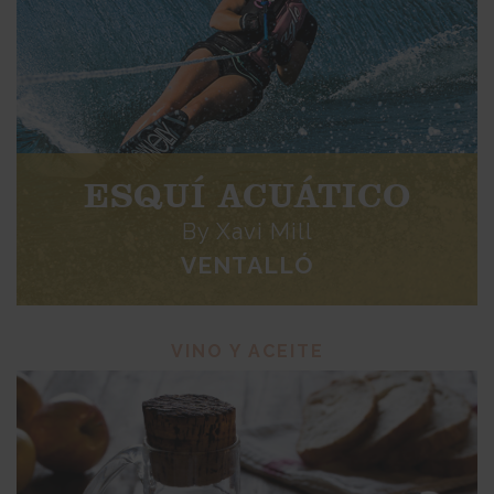
ESQUÍ ACUÁTICO
By Xavi Mill
VENTALLÓ
VINO Y ACEITE