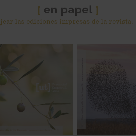
en papel
[
]
ear las ediciones impresas de la revista.