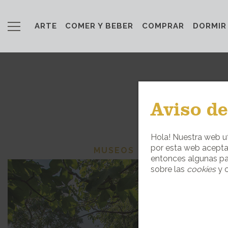
ARTE
COMER Y BEBER
COMPRAR
DORMIR
Aviso de
ENCU
Hola! Nuestra web ut
por esta web acepta
MUSEOS
entonces algunas pa
sobre las
cookies
y c