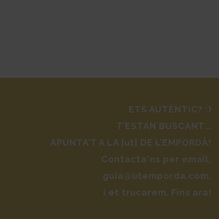
ETS AUTÈNTIC? :)
T’ESTAN BUSCANT...
APUNTA’T A LA [ut] DE L’EMPORDÀ!
Contacta'ns per email,
guia@utemporda.com,
i et trucarem. Fins ara!