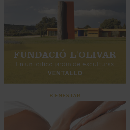
FUNDACIÓ L'OLIVAR
En un idílico jardín de esculturas
VENTALLÓ
BIENESTAR