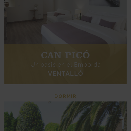
CAN PICÓ
Un oasis en el Empordà
VENTALLÓ
DORMIR