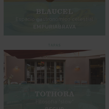
BLAUCEL
Espacio gastronómico celestial
EMPURIABRAVA
TAPAS
TOTHORA
Filosofia "slow"