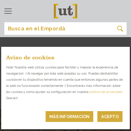
Aviso de cookies
comer
[
]
Hola! Nuestra web utiliza
cookies
para facilitar y mejorar la experiencia de
navegación :) Al navegar por esta web aceptas su uso. Puedes deshabilitar
DESCUBRE LA VARIEDAD GASTRONÓMICA
cookies
en tu dispositivo teniendo en cuenta que entonces algunas partes de
QUE TE OFRECE EL EMPORDÀ
la web no funcionarán correctamente :( Encontrarás más información sobre
las
cookies
y cómo ajustar su configuración en nuestra
política de privacidad
.
Gracias!
TAPAS
MÁS INFORMACIÓN
ACEPTO