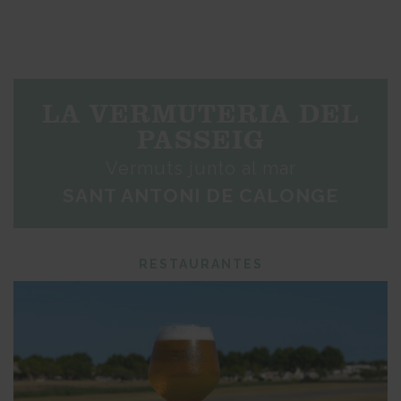
LA VERMUTERIA DEL
PASSEIG
Vermuts junto al mar
SANT ANTONI DE CALONGE
RESTAURANTES