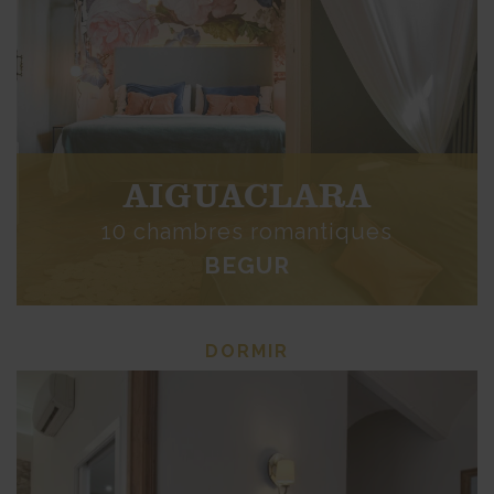
AIGUACLARA
10 chambres romantiques
BEGUR
DORMIR