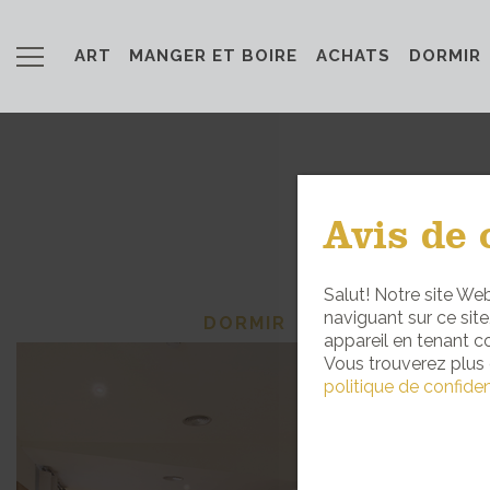
ART
MANGER ET BOIRE
ACHATS
DORMIR
Avis de 
Salut! Notre site Web
naviguant sur ce sit
DORMIR
appareil en tenant c
Vous trouverez plus 
politique de confiden