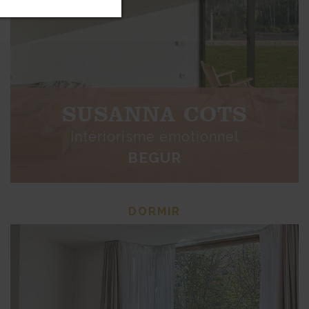
SUSANNA COTS
Intériorisme émotionnel
BEGUR
DORMIR