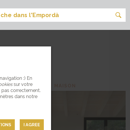
navigation :) En
ookies
sur votre
MAISON
t pas correctement.
mètres dans notre
TIONS
I AGREE