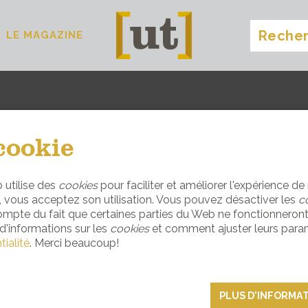
LE MAGAZINE
begur
[
]
cookie
TROUVEZ VOTRE SITE IDÉAL
 utilise des
cookies
pour faciliter et améliorer l'expérience de 
e, vous acceptez son utilisation. Vous pouvez désactiver les
c
IMMOBILIER
ompte du fait que certaines parties du Web ne fonctionneron
d'informations sur les
cookies
et comment ajuster leurs para
tialité
. Merci beaucoup!
PLUS D'INFORMA