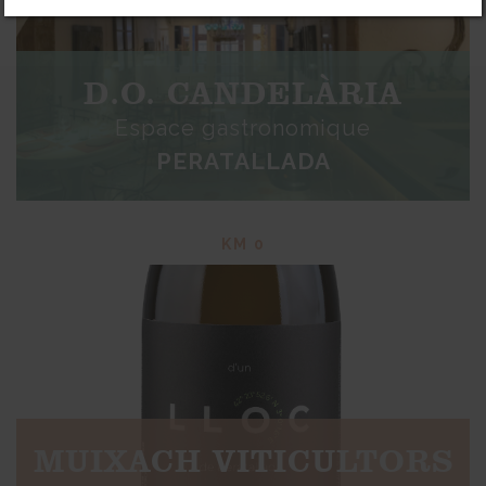
D.O. CANDELÀRIA
Espace gastronomique
PERATALLADA
KM 0
MUIXACH VITICULTORS