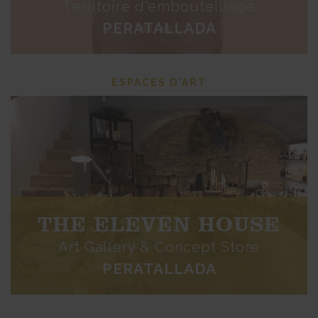
Territoire d'embouteillage
PERATALLADA
ESPACES D'ART
THE ELEVEN HOUSE
Art Gallery & Concept Store
PERATALLADA