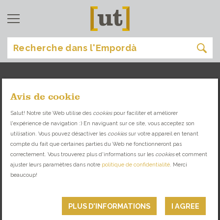
Avis de cookie
peratallada
[
]
Salut! Notre site Web utilise des
cookies
pour faciliter et améliorer
l'expérience de navigation :) En naviguant sur ce site, vous acceptez son
TROUVEZ VOTRE SITE IDÉAL
utilisation. Vous pouvez désactiver les
cookies
sur votre appareil en tenant
compte du fait que certaines parties du Web ne fonctionneront pas
correctement. Vous trouverez plus d'informations sur les
cookies
et comment
RESTAURANTS
ajuster leurs paramètres dans notre
politique de confidentialité
. Merci
beaucoup!
PLUS D'INFORMATIONS
I AGREE