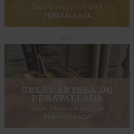
Salle d'exposition d'art
PERATALLADA
KM 0
GELAT ARTESÀ DE
PERATALLADA
Glace artisanale exquise
PERATALLADA