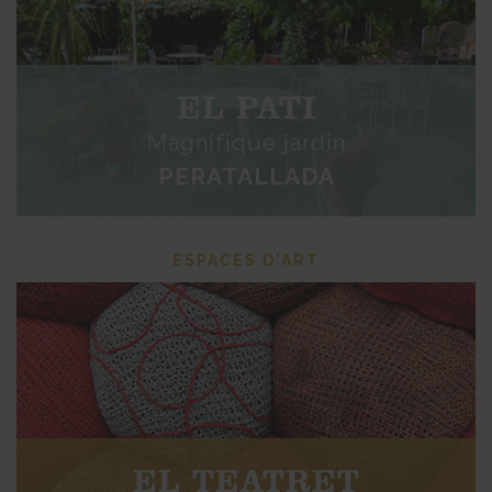
EL PATI
Magnifique jardin
PERATALLADA
ESPACES D'ART
EL TEATRET