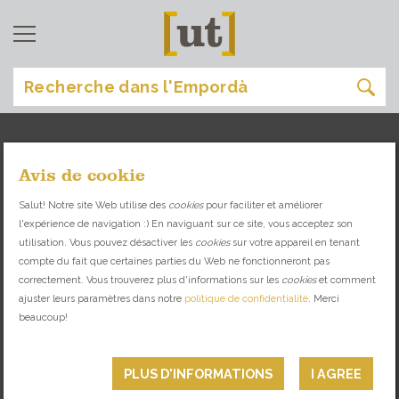
Avis de cookie
terradelles
[
]
Salut! Notre site Web utilise des
cookies
pour faciliter et améliorer
l'expérience de navigation :) En naviguant sur ce site, vous acceptez son
TROUVEZ VOTRE SITE IDÉAL
utilisation. Vous pouvez désactiver les
cookies
sur votre appareil en tenant
compte du fait que certaines parties du Web ne fonctionneront pas
correctement. Vous trouverez plus d'informations sur les
cookies
et comment
BIEN-ÊTRE
ajuster leurs paramètres dans notre
politique de confidentialité
. Merci
beaucoup!
PLUS D'INFORMATIONS
I AGREE