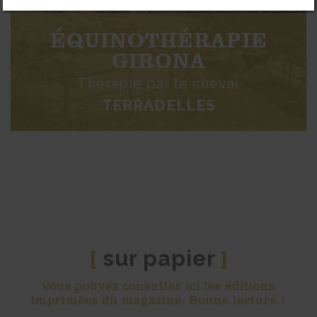
ÉQUINOTHÉRAPIE
GIRONA
Thérapie par le cheval
TERRADELLES
sur papier
[
]
Vous pouvez consulter ici les éditions
imprimées du magazine. Bonne lecture !