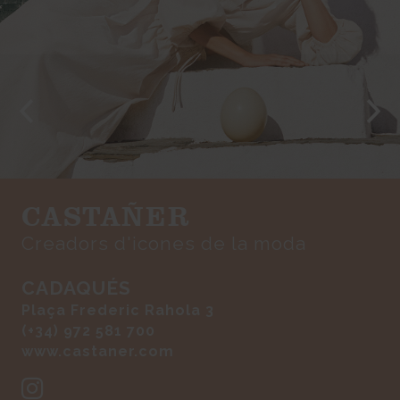
CASTAÑER
Creadors d'icones de la moda
CADAQUÉS
Plaça Frederic Rahola 3
(+34) 972 581 700
www.castaner.com