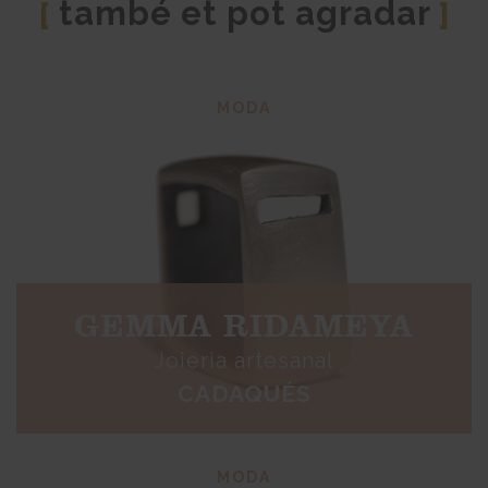
també et pot agradar
[
]
MODA
GEMMA RIDAMEYA
Joieria artesanal
CADAQUÉS
MODA