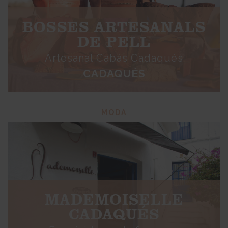
BOSSES ARTESANALS
DE PELL
Artesanal Cabàs Cadaqués
CADAQUÉS
MODA
MADEMOISELLE
CADAQUÉS