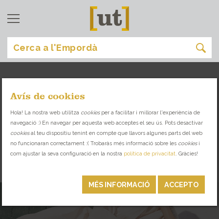
Avís de cookies
comprar
[
]
Hola! La nostra web utilitza
cookies
per a facilitar i millorar l'experiència de
navegació :) En navegar per aquesta web acceptes el seu ús. Pots desactivar
BOTIGUES I ESPAIS SINGULARS AMB
cookies
al teu dispositiu tenint en compte que llavors algunes parts del web
PRODUCTE LOCAL I SELECCIONAT
no funcionaran correctament :( Trobaràs més informació sobre les
cookies
i
com ajustar la seva configuració en la nostra
política de privacitat
. Gràcies!
MODA
MÉS INFORMACIÓ
ACCEPTO