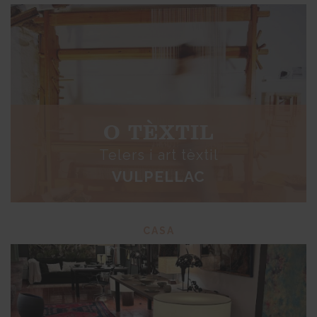
O TÈXTIL
Telers i art tèxtil
VULPELLAC
CASA