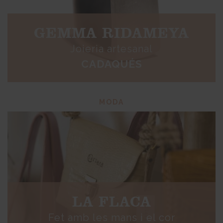
GEMMA RIDAMEYA
Joieria artesanal
CADAQUÉS
MODA
LA FLACA
Fet amb les mans i el cor