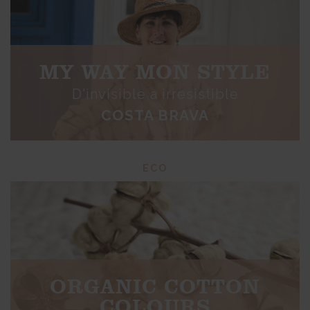
MY WAY MON STYLE
D'invisible a irresistible
COSTA BRAVA
ECO
ORGANIC COTTON
COLOURS