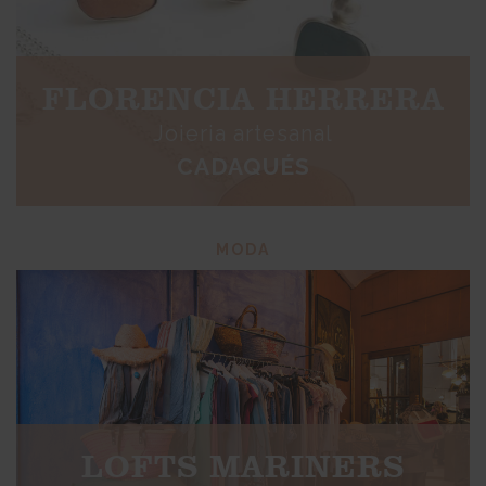
FLORENCIA HERRERA
Joieria artesanal
CADAQUÉS
MODA
LOFTS MARINERS