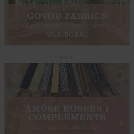
GOVOU FABRICS
Casa, moda i complements
VILA-ROBAU
KM 0
AMÜSE BOSSES I
COMPLEMENTS
Companyes de viatge