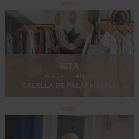
MODA
MIA
Excel·lent selecció
CALELLA DE PALAFRUGELL
MODA