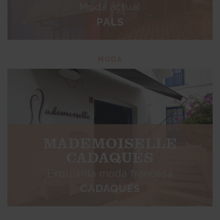
Moda actual
PALS
MODA
MADEMOISELLE
CADAQUÉS
Exquisida moda francesa
CADAQUÉS