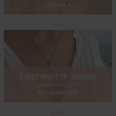
L'ESCALA
KM 0
LEITMOTIF JOIES
Joieria conscient
ALT EMPORDÀ
MODA