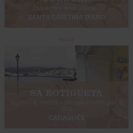
Projectes amb ànima...
SANTA CRISTINA D'ARO
MODA
SA BOTIGUETA
Bijuteria, ninots i complements per a
tots
CADAQUÉS