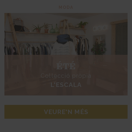
MODA
ÉTÉ
Col·lecció pròpia
L'ESCALA
VEURE'N MÉS