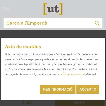
Avís de cookies
comprar
[
]
Hola! La nostra web utilitza
cookies
per a facilitar i millorar l'experiència de
navegació :) En navegar per aquesta web acceptes el seu ús. Pots desactivar
BOTIGUES I ESPAIS SINGULARS AMB
cookies
al teu dispositiu tenint en compte que llavors algunes parts del web
PRODUCTE LOCAL I SELECCIONAT
no funcionaran correctament :( Trobaràs més informació sobre les
cookies
i
com ajustar la seva configuració en la nostra
política de privacitat
. Gràcies!
ECO
KM 0
MÉS INFORMACIÓ
ACCEPTO
VI I OLI
BOTIGUES GURMET
CASA
MODA