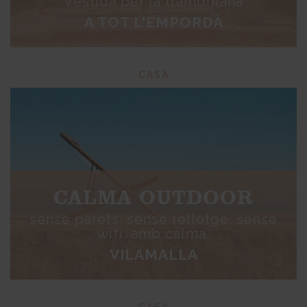
Vestida per la tramuntana
A TOT L'EMPORDÀ
CASA
CALMA OUTDOOR
sense parets. sense rellotge. sense
wifi. amb calma.
VILAMALLA
CASA