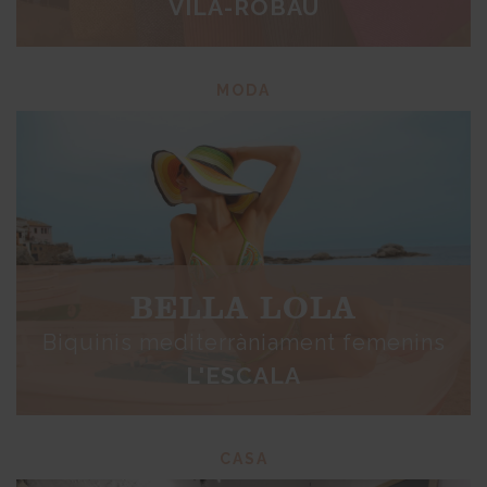
VILA-ROBAU
MODA
BELLA LOLA
Biquinis mediterràniament femenins
L'ESCALA
CASA