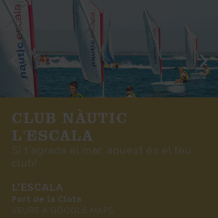
CLUB NÀUTIC
L'ESCALA
Si t'agrada el mar, aquest és el teu
club!
L'ESCALA
Port de la Clota
VEURE A GOOGLE MAPS