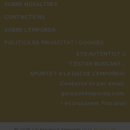
SOBRE NOSALTRES
CONTACTA'NS
SOBRE L’EMPORDÀ
POLÍTICA DE PRIVACITAT I COOKIES
ETS AUTÈNTIC? :)
T’ESTAN BUSCANT...
APUNTA’T A LA [ut] DE L’EMPORDÀ!
Contacta'ns per email,
guia@utemporda.com,
i et trucarem. Fins ara!
© 2026 [ut] Essencial Empordà Guia.
Politica de