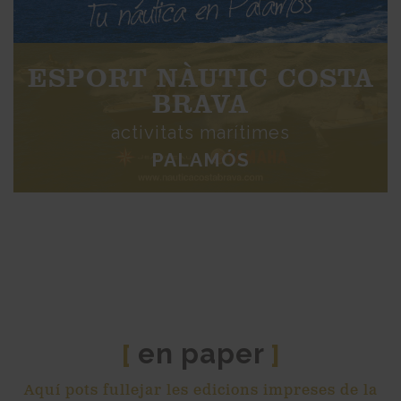
ESPORT NÀUTIC COSTA
BRAVA
activitats marítimes
PALAMÓS
en paper
[
]
Aquí pots fullejar les edicions impreses de la