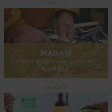
OCI ACTIU
MARAM
Centre d’interpretació del peix
L'ESCALA
OCI ACTIU