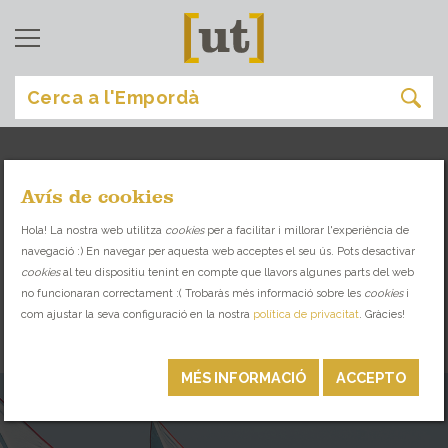
Avís de cookies
experiències
[
]
Hola! La nostra web utilitza
cookies
per a facilitar i millorar l'experiència de
navegació :) En navegar per aquesta web acceptes el seu ús. Pots desactivar
GAUDEIX AL MÀXIM DEL TEU TEMPS LLIURE
cookies
al teu dispositiu tenint en compte que llavors algunes parts del web
A L’EMPORDÀ
no funcionaran correctament :( Trobaràs més informació sobre les
cookies
i
com ajustar la seva configuració en la nostra
política de privacitat
. Gràcies!
OCI ACTIU
MÉS INFORMACIÓ
ACCEPTO