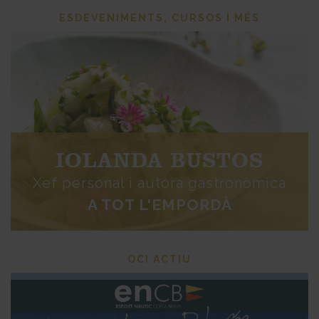
ESDEVENIMENTS, CURSOS I MÉS
IOLANDA BUSTOS
Xef personal i autora gastronòmica
A TOT L'EMPORDÀ
OCI ACTIU