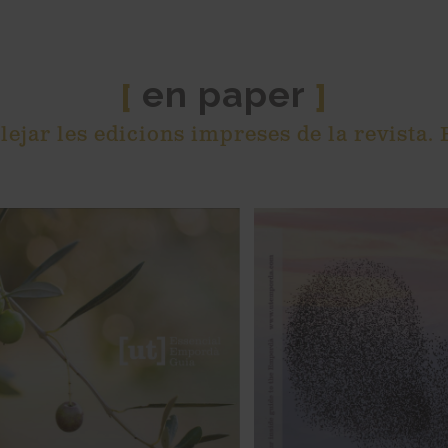
en paper
[
]
lejar les edicions impreses de la revista.