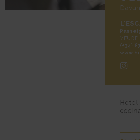
Davan
L'ES
Passeig
VEURE
(+34) 8
www.h
Hotel
cocin