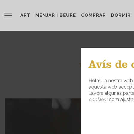
ART
MENJAR I BEURE
COMPRAR
DORMIR
Avís de 
HOTELS I CASE
Hola! La nostra web 
aquesta web accepte
llavors algunes part
cookies
i com ajustar