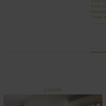
Obert t
Amb vi
Allotj
Cuina 
DORMIR