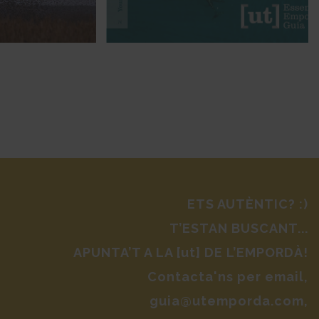
ETS AUTÈNTIC? :)
T’ESTAN BUSCANT...
APUNTA’T A LA [ut] DE L’EMPORDÀ!
Contacta'ns per email,
guia@utemporda.com,