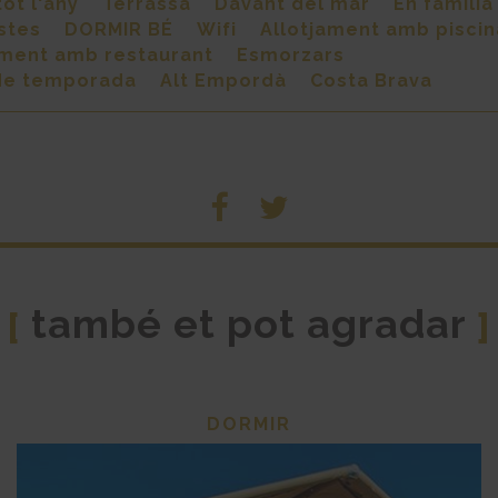
ot l'any
Terrassa
Davant del mar
En familia
stes
DORMIR BÉ
Wifi
Allotjament amb piscin
ament amb restaurant
Esmorzars
de temporada
Alt Empordà
Costa Brava
també et pot agradar
[
]
DORMIR