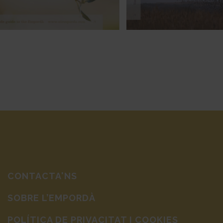
CONTACTA'NS
SOBRE L’EMPORDÀ
POLÍTICA DE PRIVACITAT I COOKIES