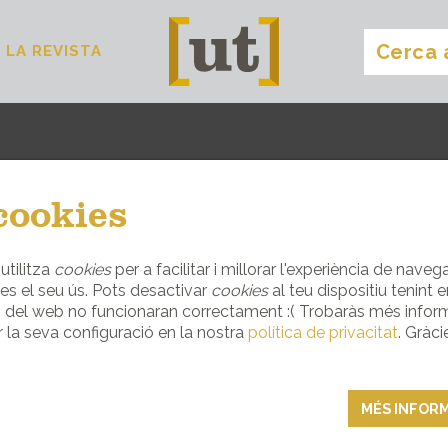
LA REVISTA
dormir
[
]
cookies
S RURALS AMB ENCANT ON ET SENTIRÀS 
utilitza
cookies
per a facilitar i millorar l'experiència de nave
s el seu ús. Pots desactivar
cookies
al teu dispositiu tenint
DORMIR
s del web no funcionaran correctament :( Trobaràs més infor
 la seva configuració en la nostra
política de privacitat
. Gràci
MÉS INFOR