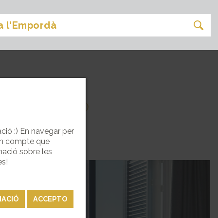
BEN ACOLLIT :)
gació :) En navegar per
 en compte que
mació sobre les
es!
MACIÓ
ACCEPTO