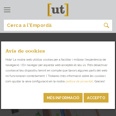
Avís de cookies
torroella de fluvià
[
]
Hola! La nostra web utilitza
cookies
per a facilitar i millorar l'experiència de
navegació :) En navegar per aquesta web acceptes el seu ús. Pots desactivar
TROBA EL LLOC IDEAL PER A CADA OCASIÓ
cookies
al teu dispositiu tenint en compte que llavors algunes parts del web
no funcionaran correctament :( Trobaràs més informació sobre les
cookies
i
com ajustar la seva configuració en la nostra
política de privacitat
. Gràcies!
KM 0
MÉS INFORMACIÓ
ACCEPTO