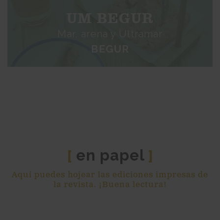
UM BEGUR
Mar, arena y Ultramar
BEGUR
en papel
[
]
Aquí puedes hojear las ediciones impresas de
la revista. ¡Buena lectura!