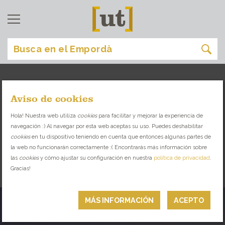
Aviso de cookies
comer
[
]
Hola! Nuestra web utiliza
cookies
para facilitar y mejorar la experiencia de
navegación :) Al navegar por esta web aceptas su uso. Puedes deshabilitar
DESCUBRE LA VARIEDAD GASTRONÓMICA
cookies
en tu dispositivo teniendo en cuenta que entonces algunas partes de
QUE TE OFRECE EL EMPORDÀ
la web no funcionarán correctamente :( Encontrarás más información sobre
las
cookies
y cómo ajustar su configuración en nuestra
política de privacidad
.
Gracias!
CHIRINGUITOS
MÁS INFORMACIÓN
ACEPTO