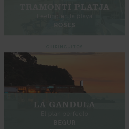
TRAMONTI PLATJA
Feeling en la playa
ROSES
CHIRINGUITOS
LA GANDULA
El plan perfecto
BEGUR