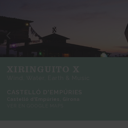
XIRINGUITO X
Wind, Water, Earth & Music
CASTELLÓ D'EMPÚRIES
Castelló d'Empúries, Girona
VER EN GOOGLE MAPS