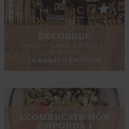
DECOBRUC
Diseño artesanal, ecológico y
sostenible
LA BISBAL D'EMPORDÀ
KM 0
ECOMERCATS MÓN
EMPORDÀ I