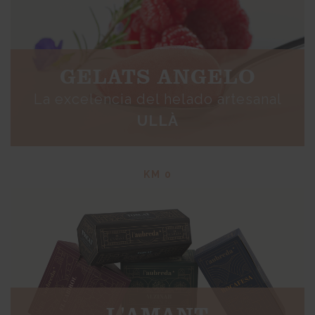
GELATS ANGELO
La excelencia del helado artesanal
ULLÀ
KM 0
L'AMANT