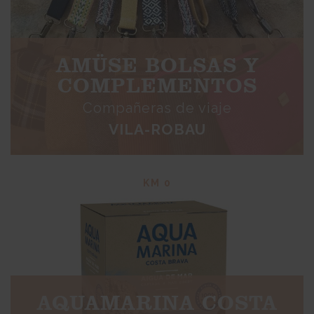
AMÜSE BOLSAS Y
COMPLEMENTOS
Compañeras de viaje
VILA-ROBAU
KM 0
AQUAMARINA COSTA