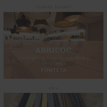
TIENDAS GURMET
ABRICOC
Un espacio foodie, creativo y
despierto
FONTETA
KM 0