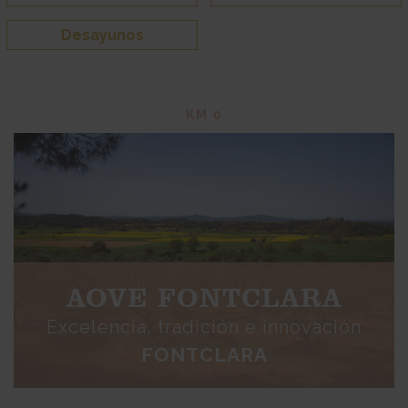
Desayunos
KM 0
AOVE FONTCLARA
Excelencia, tradición e innovación
FONTCLARA