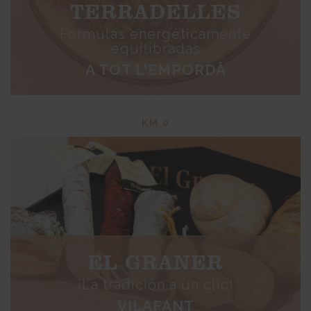
TERRADELLES
Fórmulas energéticamente
equilibradas
A TOT L'EMPORDÀ
KM 0
EL GRANER
¡La tradición a un clic!
VILAFANT