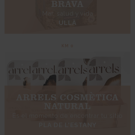
BRAVA
Mar, salud y vida
ULLÀ
KM 0
ARRELS COSMÈTICA
NATURAL
Es el momento de encontrar tu sitio
PLA DE L'ESTANY