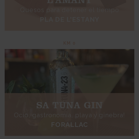
Quesos para detener el tiempo
PLA DE L'ESTANY
KM 0
SA TUNA GIN
Ocio, gastronomía, playa y ginebra!
FORALLAC