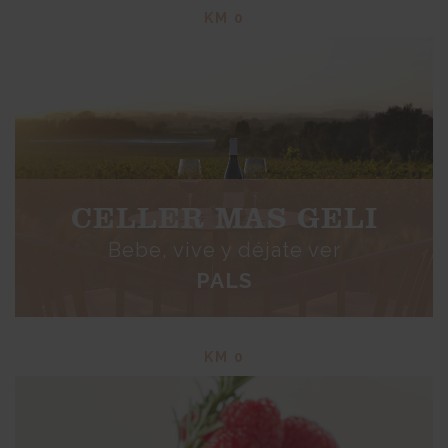
KM 0
CELLER MAS GELI
Bebe, vive y déjate ver
PALS
KM 0