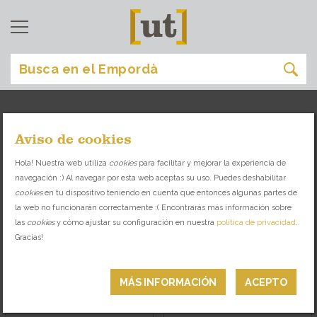
Aviso de cookies
comprar
[
]
Hola! Nuestra web utiliza
cookies
para facilitar y mejorar la experiencia de
navegación :) Al navegar por esta web aceptas su uso. Puedes deshabilitar
TIENDAS Y ESPACIOS SINGULARES CON
cookies
en tu dispositivo teniendo en cuenta que entonces algunas partes de
PRODUCTO LOCAL Y SELECCIONADO
la web no funcionarán correctamente :( Encontrarás más información sobre
las
cookies
y cómo ajustar su configuración en nuestra
política de privacidad
.
ECO
KM 0
Gracias!
VINO Y ACEITE
TIENDAS GURMET
MÁS INFORMACIÓN
ACEPTO
CASA
MODA