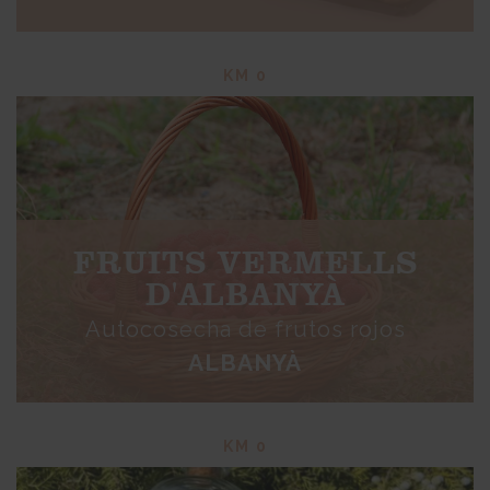
KM 0
FRUITS VERMELLS
D'ALBANYÀ
Autocosecha de frutos rojos
ALBANYÀ
KM 0