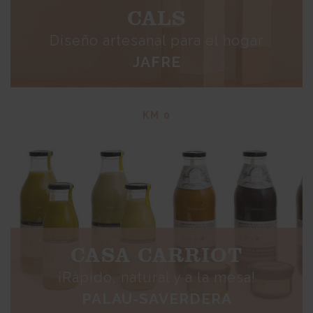
CALS
Diseño artesanal para el hogar
JAFRE
KM 0
CASA CARRIOT
¡Rápido, natural y a la mesa!
PALAU-SAVERDERA