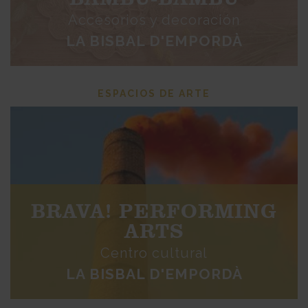
Accesorios y decoración
LA BISBAL D'EMPORDÀ
ESPACIOS DE ARTE
BRAVA! PERFORMING
ARTS
Centro cultural
LA BISBAL D'EMPORDÀ