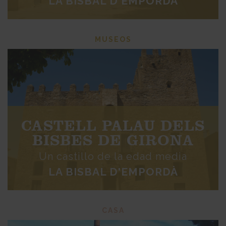
LA BISBAL D'EMPORDÀ
MUSEOS
CASTELL PALAU DELS
BISBES DE GIRONA
Un castillo de la edad media
LA BISBAL D'EMPORDÀ
CASA