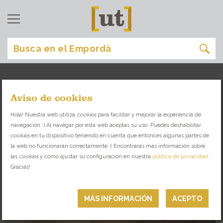
Aviso de cookies
la bisbal d'empordà
[
]
Hola! Nuestra web utiliza
cookies
para facilitar y mejorar la experiencia de
navegación :) Al navegar por esta web aceptas su uso. Puedes deshabilitar
ENCUENTRA EL SITIO IDEAL PARA CADA
cookies
en tu dispositivo teniendo en cuenta que entonces algunas partes de
OCASIÓN
la web no funcionarán correctamente :( Encontrarás más información sobre
las
cookies
y cómo ajustar su configuración en nuestra
política de privacidad
.
Gracias!
ESPACIOS DE ARTE
MÁS INFORMACIÓN
ACEPTO