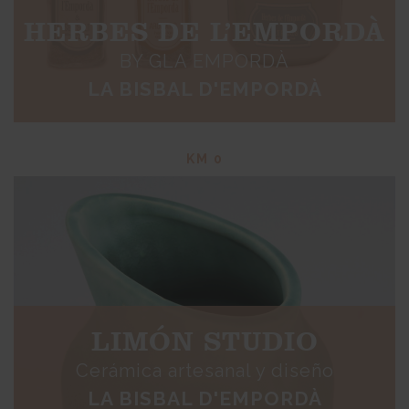
HERBES DE L’EMPORDÀ
BY GLA EMPORDÀ
LA BISBAL D'EMPORDÀ
KM 0
LIMÓN STUDIO
Cerámica artesanal y diseño
LA BISBAL D'EMPORDÀ