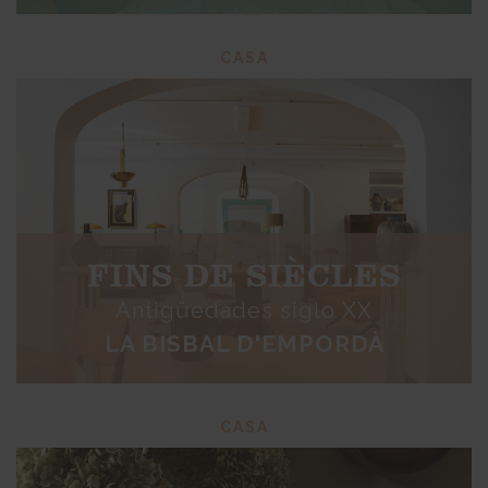
CASA
FINS DE SIÈCLES
Antigüedades siglo XX
LA BISBAL D'EMPORDÀ
CASA