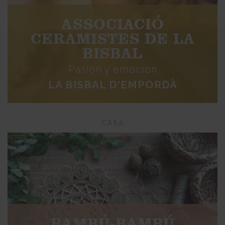
ASSOCIACIÓ
CERAMISTES DE LA
BISBAL
Pasión y emoción
LA BISBAL D'EMPORDÀ
CASA
BAMBÚ-BAMBÚ