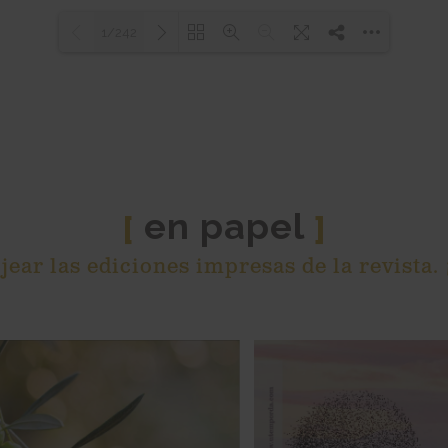
1/242
Loading PDF 4% ...
en papel
[
]
ear las ediciones impresas de la revista.