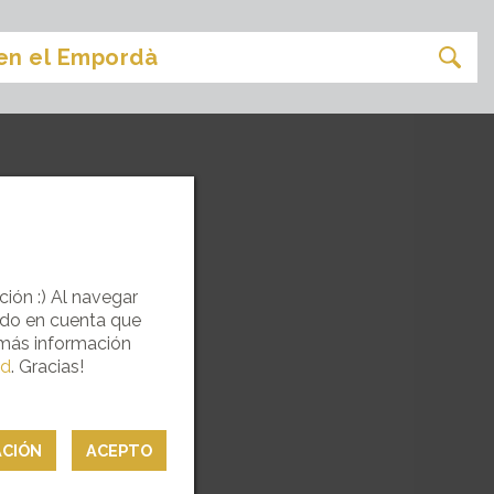
ción :) Al navegar
ndo en cuenta que
 más información
ad
. Gracias!
ACIÓN
ACEPTO