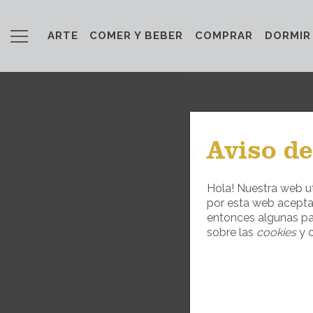
ARTE
COMER Y BEBER
COMPRAR
DORMIR
Aviso de
Hola! Nuestra web ut
por esta web acepta
entonces algunas pa
sobre las
cookies
y c