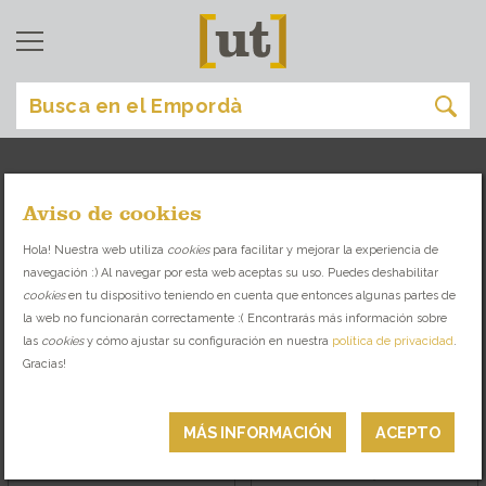
Aviso de cookies
comer
[
]
Hola! Nuestra web utiliza
cookies
para facilitar y mejorar la experiencia de
navegación :) Al navegar por esta web aceptas su uso. Puedes deshabilitar
DESCUBRE LA VARIEDAD GASTRONÓMICA
cookies
en tu dispositivo teniendo en cuenta que entonces algunas partes de
QUE TE OFRECE EL EMPORDÀ
la web no funcionarán correctamente :( Encontrarás más información sobre
las
cookies
y cómo ajustar su configuración en nuestra
política de privacidad
.
RESTAURANTES
TAPAS
Gracias!
CHIRINGUITOS
NOCHE
MÁS INFORMACIÓN
ACEPTO
Barcelona
Baix Empordà