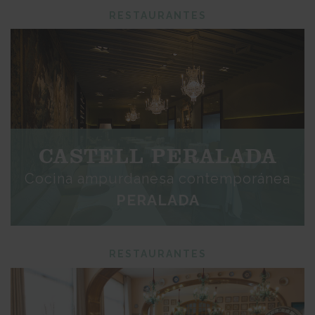
RESTAURANTES
CASTELL PERALADA
Cocina ampurdanesa contemporánea
PERALADA
RESTAURANTES