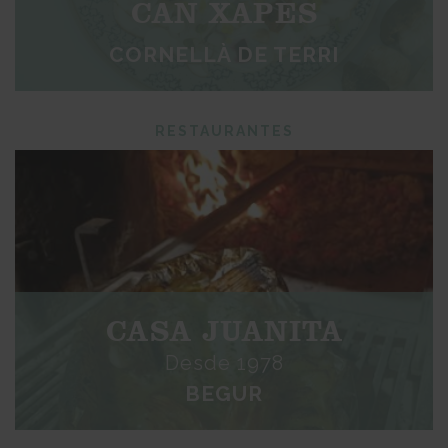
CAN XAPES
CORNELLÀ DE TERRI
RESTAURANTES
CASA JUANITA
Desde 1978
BEGUR