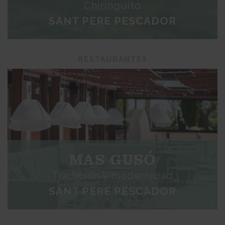
Chiringuito
SANT PERE PESCADOR
RESTAURANTES
MAS GUSÓ
Tradición y modernidad
SANT PERE PESCADOR