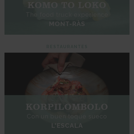
KOMO TO LOKO
The food truck experience
MONT-RÀS
RESTAURANTES
KORPILOMBOLO
Con un buen toque sueco
L'ESCALA