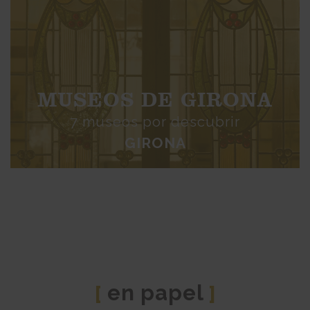
MUSEOS DE GIRONA
7 museos por descubrir
GIRONA
en papel
[
]