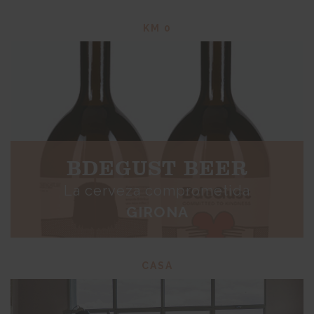
KM 0
BDEGUST BEER
La cerveza comprometida
GIRONA
CASA