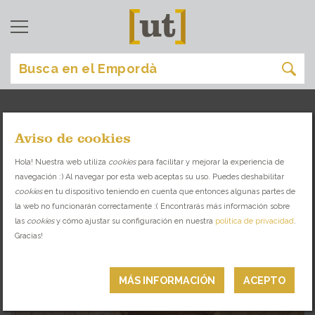
Aviso de cookies
girona
[
]
Hola! Nuestra web utiliza
cookies
para facilitar y mejorar la experiencia de
navegación :) Al navegar por esta web aceptas su uso. Puedes deshabilitar
ENCUENTRA EL SITIO IDEAL PARA CADA
cookies
en tu dispositivo teniendo en cuenta que entonces algunas partes de
OCASIÓN
la web no funcionarán correctamente :( Encontrarás más información sobre
las
cookies
y cómo ajustar su configuración en nuestra
política de privacidad
.
Gracias!
ESPACIOS DE ARTE
MÁS INFORMACIÓN
ACEPTO