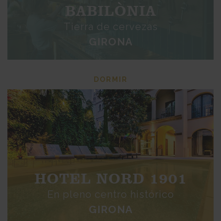
BABILÒNIA
Tierra de cervezas
GIRONA
DORMIR
HOTEL NORD 1901
En pleno centro histórico
GIRONA