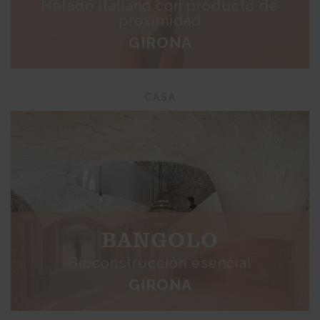
Helado italiano con producto de
proximidad
GIRONA
CASA
BANGOLO
Bioconstrucción esencial
GIRONA