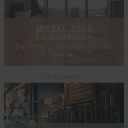
METÀL·LICS
CABRATOSA
Experiencia, innovación y calidad
GIRONA
RESTAURANTES