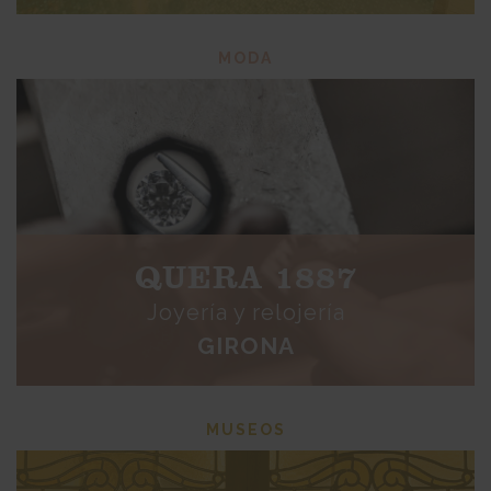
MODA
QUERA 1887
Joyería y relojería
GIRONA
MUSEOS