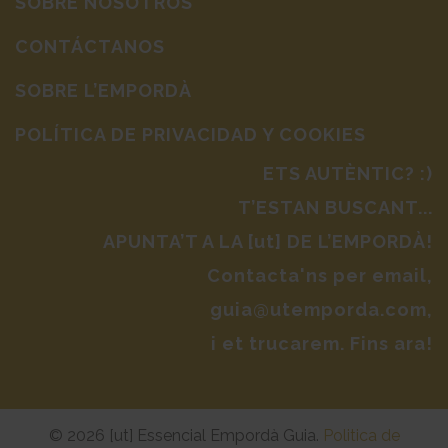
SOBRE NOSOTROS
CONTÁCTANOS
SOBRE L’EMPORDÀ
POLÍTICA DE PRIVACIDAD Y COOKIES
ETS AUTÈNTIC? :)
T’ESTAN BUSCANT...
APUNTA’T A LA [ut] DE L’EMPORDÀ!
Contacta'ns per email,
guia@utemporda.com,
i et trucarem. Fins ara!
© 2026 [ut] Essencial Empordà Guia.
Politica de