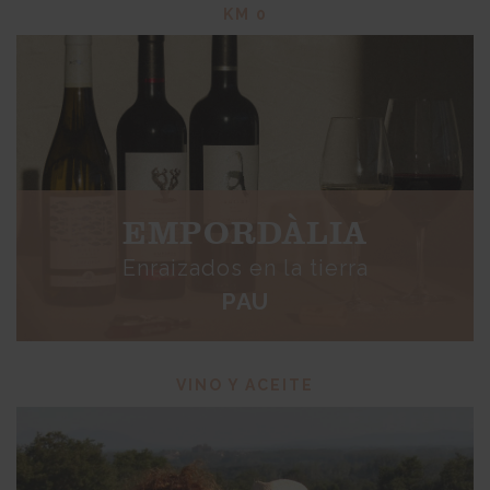
KM 0
EMPORDÀLIA
Enraizados en la tierra
PAU
VINO Y ACEITE