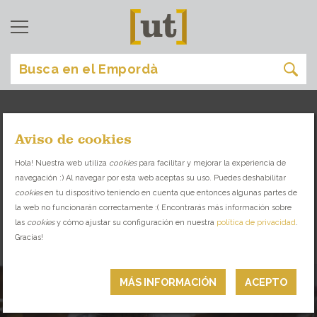
Aviso de cookies
comprar
[
]
Hola! Nuestra web utiliza
cookies
para facilitar y mejorar la experiencia de
navegación :) Al navegar por esta web aceptas su uso. Puedes deshabilitar
TIENDAS Y ESPACIOS SINGULARES CON
cookies
en tu dispositivo teniendo en cuenta que entonces algunas partes de
PRODUCTO LOCAL Y SELECCIONADO
la web no funcionarán correctamente :( Encontrarás más información sobre
las
cookies
y cómo ajustar su configuración en nuestra
política de privacidad
.
Gracias!
VINO Y ACEITE
MÁS INFORMACIÓN
ACEPTO