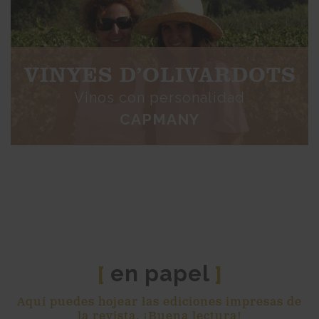
VINYES D’OLIVARDOTS
Vinos con personalidad
CAPMANY
en papel
[
]
Aquí puedes hojear las ediciones impresas de
la revista. ¡Buena lectura!