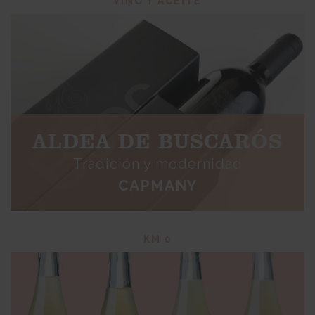
VINO Y ACEITE
ALDEA DE BUSCARÓS
Tradición y modernidad
CAPMANY
KM 0