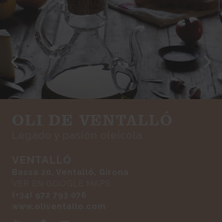
OLI DE VENTALLÓ
Legado y pasión oleícola
VENTALLÓ
Bassa 20, Ventalló, Girona
VER EN GOOGLE MAPS
(+34) 972 793 076
www.oliventallo.com